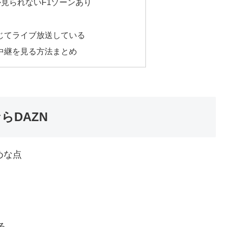
か見られないF1ゾーンあり
じてライブ放送している
中継を見る方法まとめ
らDAZN
めな点
る