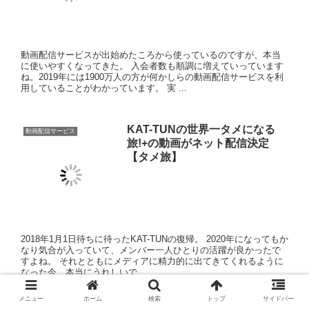
動画配信サービスが出始めたころから使っているのですが、本当
に使いやすくなってきた。 入会者数も順調に増えていっています
ね。2019年には1900万人の方が何かしらの動画配信サービスを利
用していることがわかっています。 実 ...
KAT-TUNの世界一タメになる
動画配信サービス
旅!+の動画がネット配信決定
【タメ旅】
2018年1月1日待ちに待ったKAT-TUNの復帰。 2020年になってもか
なり気合が入っていて、メンバー一人ひとりの活躍が良かったで
すよね。 それとともにメディアに精力的に出てきてくれるように
なった今、本当にうれしいで ...
『クローク＆ダガー』の動画の
動画配信サービス
配信が決定！Huluでしか見れな
い作品
MARVELのスピンオフ『クローク＆ダガー』の動画の配信が決定
しました。 現在シーズン1・2配信しています。 Huluでは、最速に
日本で配信できるようなコンテンツもあるので、海外ドラマに強
いといえます。 →動画配信サービ ...
メニュー
ホーム
検索
トップ
サイドバー