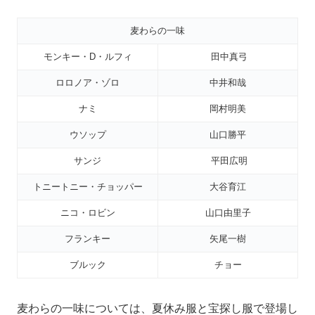
麦わらの一味
モンキー・D・ルフィ
田中真弓
ロロノア・ゾロ
中井和哉
ナミ
岡村明美
ウソップ
山口勝平
サンジ
平田広明
トニートニー・チョッパー
大谷育江
ニコ・ロビン
山口由里子
フランキー
矢尾一樹
ブルック
チョー
麦わらの一味については、夏休み服と宝探し服で登場し