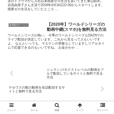
去のトラウマから入社以来残業ゼロ生活を貫いてきた東山結衣。
吉高由里子さん主演で2019年4月16日22:00からスタートします。
残業ゼロ生活をしていたところ ...
【2020年】ワールドシリーズの
動画配信サービス
動画中継(スマホ)を無料見る方法
ワールドシリーズが熱い。 今季のワールドシリーズもDAZNでの
ライブ配信が決定しています。これから見るって人もいいです
よ。 なんといっても、マエケンの登板もしていますしリアルタイ
ムで応援できるのもいいですね。 お金がかか ...
ジュマンジ/ネクストレベルの動画をフ
ルで配信しているサイトと無料で見る
方法
テセウスの船の動画を全話配信するサ
イトと無料で見る方法
ホーム
動画配信サービス
メニュー
ホーム
検索
トップ
サイドバー