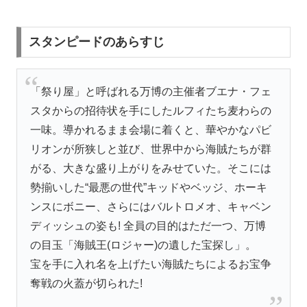
スタンピードのあらすじ
「祭り屋」と呼ばれる万博の主催者ブエナ・フェ
スタからの招待状を手にしたルフィたち麦わらの
一味。導かれるまま会場に着くと、華やかなパビ
リオンが所狭しと並び、世界中から海賊たちが群
がる、大きな盛り上がりをみせていた。そこには
勢揃いした“最悪の世代”キッドやベッジ、ホーキ
ンスにボニー、さらにはバルトロメオ、キャベン
ディッシュの姿も! 全員の目的はただ一つ、万博
の目玉「海賊王(ロジャー)の遺した宝探し」。
宝を手に入れ名を上げたい海賊たちによるお宝争
奪戦の火蓋が切られた!