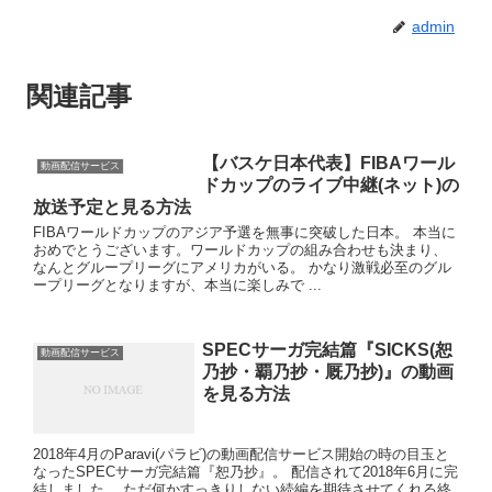
admin
関連記事
【バスケ日本代表】FIBAワール
動画配信サービス
ドカップのライブ中継(ネット)の
放送予定と見る方法
FIBAワールドカップのアジア予選を無事に突破した日本。 本当に
おめでとうございます。ワールドカップの組み合わせも決まり、
なんとグループリーグにアメリカがいる。 かなり激戦必至のグル
ープリーグとなりますが、本当に楽しみで ...
SPECサーガ完結篇『SICKS(恕
動画配信サービス
乃抄・覇乃抄・厩乃抄)』の動画
を見る方法
2018年4月のParavi(パラビ)の動画配信サービス開始の時の目玉と
なったSPECサーガ完結篇『恕乃抄』。 配信されて2018年6月に完
結しました。 ただ何かすっきりしない続編を期待させてくれる終