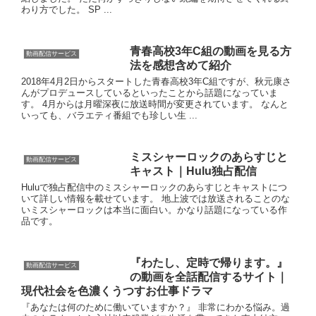
わり方でした。 SP ...
青春高校3年C組の動画を見る方
動画配信サービス
法を感想含めて紹介
2018年4月2日からスタートした青春高校3年C組ですが、秋元康さ
んがプロデュースしているといったことから話題になっていま
す。 4月からは月曜深夜に放送時間が変更されています。 なんと
いっても、バラエティ番組でも珍しい生 ...
ミスシャーロックのあらすじと
動画配信サービス
キャスト｜Hulu独占配信
Huluで独占配信中のミスシャーロックのあらすじとキャストにつ
いて詳しい情報を載せています。 地上波では放送されることのな
いミスシャーロックは本当に面白い。かなり話題になっている作
品です。
『わたし、定時で帰ります。』
動画配信サービス
の動画を全話配信するサイト｜
現代社会を色濃くうつすお仕事ドラマ
『あなたは何のために働いていますか？』 非常にわかる悩み。過