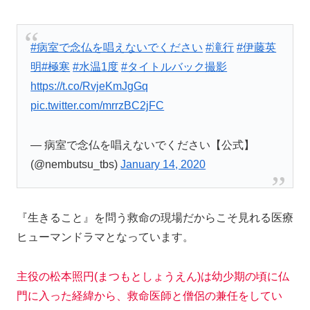
#病室で念仏を唱えないでください
#滝行
#伊藤英
明
#極寒
#水温1度
#タイトルバック撮影
https://t.co/RvjeKmJgGq
pic.twitter.com/mrrzBC2jFC
— 病室で念仏を唱えないでください【公式】
(@nembutsu_tbs)
January 14, 2020
『生きること』を問う救命の現場だからこそ見れる医療
ヒューマンドラマとなっています。
主役の松本照円(まつもとしょうえん)は幼少期の頃に仏
門に入った経緯から、救命医師と僧侶の兼任をしてい