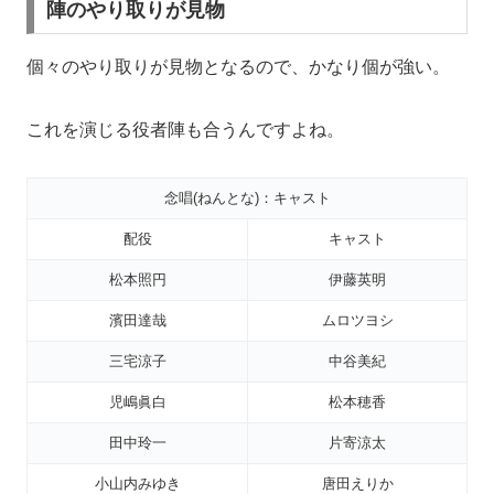
陣のやり取りが見物
個々のやり取りが見物となるので、かなり個が強い。
これを演じる役者陣も合うんですよね。
念唱(ねんとな)：キャスト
配役
キャスト
松本照円
伊藤英明
濱田達哉
ムロツヨシ
三宅涼子
中谷美紀
児嶋眞白
松本穂香
田中玲一
片寄涼太
小山内みゆき
唐田えりか