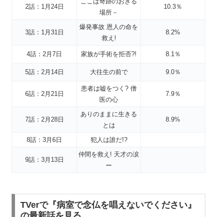
ここは奇跡のおきる
2話：1月24日
10.3％
場所－
爆発事故 恩人の命を
3話：1月31日
8.2%
救え!
4話：2月7日
家族が手術を拒否?!
8.1％
5話：2月14日
大往生の前で
9.0％
患者は嘘をつく? 僧
6話：2月21日
7.9％
医の心
ありのままに生きる
7話：2月28日
8.9%
とは
8話：3月6日
犯人は誰だ!?
仲間を救え! 天才の涙
9話：3月13日
ー
TVerで『病室で念仏を唱えないでください』
の最新話を見る