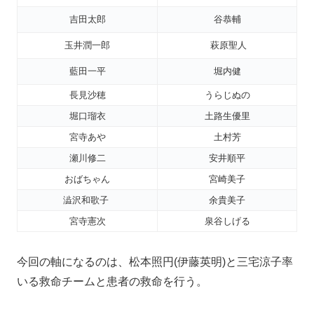
吉田太郎
谷恭輔
玉井潤一郎
萩原聖人
藍田一平
堀内健
長見沙穂
うらじぬの
堀口瑠衣
土路生優里
宮寺あや
土村芳
瀬川修二
安井順平
おばちゃん
宮崎美子
澁沢和歌子
余貴美子
宮寺憲次
泉谷しげる
今回の軸になるのは、松本照円(伊藤英明)と三宅涼子率
いる救命チームと患者の救命を行う。