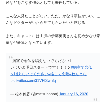
経などをこなす僧侶としても兼任している。
こんな人見たことがない。ただ、かなり演技がいい。こ
んなドクターがいたら見てもらいたいと感じる。
また、キャストには主演の伊藤英明さんを初めかなり豪
華な俳優陣となっています。
｢病室で念仏を唱えないでください｣
いよいよ明日スタートです！！！📿
#病室で念仏
を唱えないでください
#略して念唱
#ねんとな
pic.twitter.com/31VFISwnfq
— 松本穂香 (@matsuhonon)
January 16, 2020