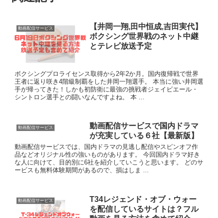
【井岡一翔,田中恒成,吉田実代】
動画配信サービス
ボクシング世界戦のネット中継
とテレビ放送予定
ボクシングプロライセンス取得から2年2か月。国内復帰戦で世界
王者に返り咲き4階級制覇をした井岡一翔選手。 本当に強い井岡選
手が帰ってきた！しかも初防衛に最強の挑戦者ジェイビエール・
シントロン選手との闘いなんですよね。 本 ...
動画配信サービスで国内ドラマ
動画配信サービス
が充実している６社【最新版】
動画配信サービスでは、国内ドラマの見逃し配信やスピンオフ作
品などオリジナル性の強いものがあります。 今回国内ドラマ好き
な人に向けて、目的別に6社を紹介していこうと思います。 どのサ
ービスも無料体験期間があるので、損はしま ...
T34レジェンド・オブ・ウォー
動画配信サービス
を配信しているサイトは？フル