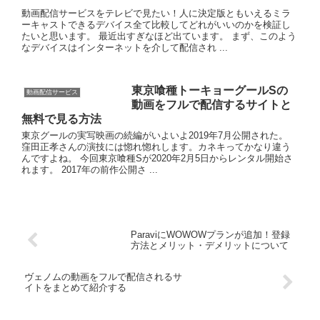
動画配信サービスをテレビで見たい！人に決定版ともいえるミラ
ーキャストできるデバイス全て比較してどれがいいのかを検証し
たいと思います。 最近出すぎなほど出ています。 まず、このよう
なデバイスはインターネットを介して配信され ...
東京喰種トーキョーグールSの
動画配信サービス
動画をフルで配信するサイトと
無料で見る方法
東京グールの実写映画の続編がいよいよ2019年7月公開された。
窪田正孝さんの演技には惚れ惚れします。カネキってかなり違う
んですよね。 今回東京喰種Sが2020年2月5日からレンタル開始さ
れます。 2017年の前作公開さ ...
ParaviにWOWOWプランが追加！登録
方法とメリット・デメリットについて
ヴェノムの動画をフルで配信されるサ
イトをまとめて紹介する