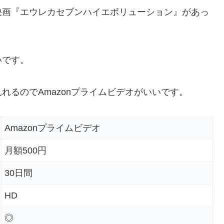
月額500円
30日間
HD
◎
エウレカセブン
エウレカセブンAO
エウレカセブンポケットが虹でいっぱい
エウレカセブンハイエボリューション