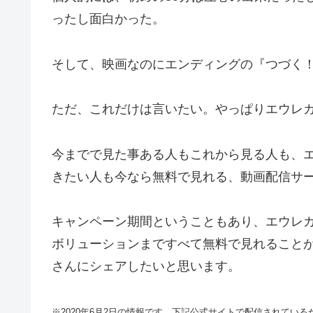
ったし面白かった
。
そして、映画なのにエンディングの『つづく
ただ、これだけは言いたい。やっぱり
エウレ
今までで見た事ある人もこれから見る人も、
きたい人も今なら無料で見れる、動画配信サ
キャンペーン期間ということもあり、エウレ
ボリューションまですべて無料で見れること
さんにシェアしたいと思います。
※2020年6
月2
日の情報です。下記公式サイトで配信されている