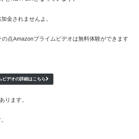
があります。
す。
-