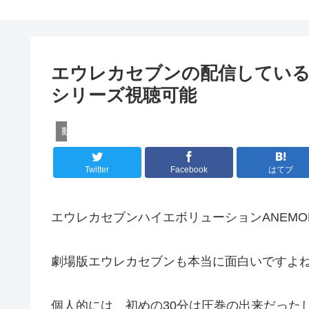
エウレカセブンの配信してい
シリーズ視聴可能
動画配信サービス
Twitter
Facebook
はてブ
エウレカセブンハイエボリューションANEM
劇場版エウレカセブンも本当に面白いですよ
個人的には、
初めの30分は圧巻の出来だった