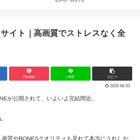
るサイト｜高画質でストレスなく全
Pocket
LINE
コピー
2020.06.03
ONEが公開されて、いよいよ完結間近。
ね。
し画質やBONESクオリティも見れて本当にうれしか