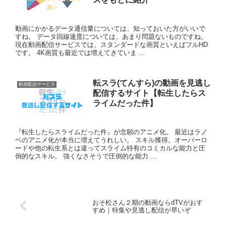
動画にかかるデータ通信量については、知っておいた方がいいで
すね。 データ回線速度については、あまり問題ないものですね。
現在動画配信サービスでは、スタンダードな画質といえばフルHD
です。 4K画質も最近では増えてきていま ...
転スラ(てんすら)の動画を見逃し
動画配信サービス
配信するサイト【転生したらス
ライムだった件】
『転生したらスライムだった件』が念願のアニメ化。 最近はラノ
ベのアニメ化が本当に増えてうれしい。 スキル獲得。オーバーロ
ードや他の転生系とは違ってスライム特有のコミカルな能力と圧
倒的なスキル。 強くなさそうで圧倒的な能力 ...
おそ松さん２期の動画ならdTVがおす
すめ｜特集や見逃し配信が早いぞ