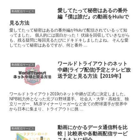
愛してたって秘密はあるの番外
動画配信サービス
編『僕は誰だ』の動画をHuluで
見る方法
愛してたって秘密はあるの番外編がHuluで配信されているって知
ってました。 個人的には面白かった！ 伏線を回収していきながら
も、残る疑問に毎回見るたびにドキドキしましたよね。 そんな愛
してたって秘密はあるですが、何と番外 ...
ワールドトライアウトのネット
動画配信サービス
中継(ライブ配信)予定とテレビ放
送予定と見る方法【2019年】
ワールドトライアウト2019のネット中継が正式に決定しました。
NPB戦力外となった元プロ野球選手。 社会人・大学・高校生、独
立リーガー、MLBマイナーリーガーなど全ての野球選手が世界中
から日本に集まり、トライアウトに挑 ...
動画にかかるデータ通信料を比
動画配信サービス
較｜比較表や各動画配信サービ
スをもとに紹介